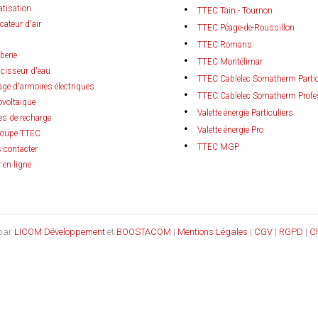
atisation
TTEC Tain - Tournon
icateur d'air
TTEC Péage-de-Roussillon
TTEC Romans
berie
TTEC Montélimar
cisseur d'eau
TTEC Cablelec Somatherm Partic
ge d'armoires électriques
TTEC Cablelec Somatherm Profe
ovoltaique
Valette énergie Particuliers
es de recharge
Valette énergie Pro
roupe TTEC
TTEC MGP
 contacter
 en ligne
 par
LICOM Développement
et
BOOSTACOM
|
Mentions Légales
|
CGV
|
RGPD
|
C