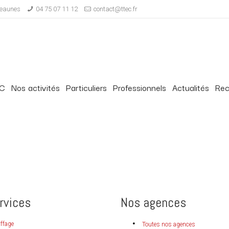
-Veaunes
04 75 07 11 12
contact@ttec.fr
EC
Nos activités
Particuliers
Professionnels
Actualités
Rec
rvices
Nos agences
ffage
Toutes nos agences