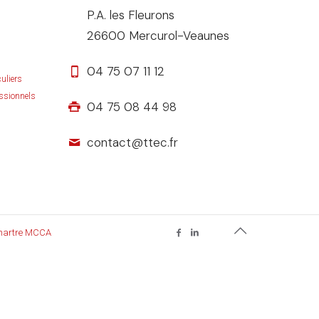
P.A. les Fleurons
26600 Mercurol-Veaunes
04 75 07 11 12
uliers
ssionnels
04 75 08 44 98
contact@ttec.fr
hartre MCCA