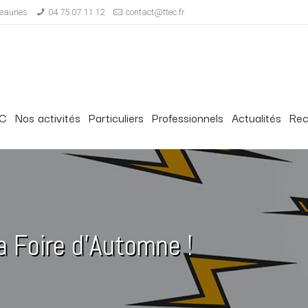
-Veaunes
04 75 07 11 12
contact@ttec.fr
EC
Nos activités
Particuliers
Professionnels
Actualités
Rec
 Foire d’Automne !