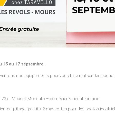
u
15 au 17 septembre
!
rir tous nos équipements pour vous faire réaliser des économ
2023 et Vincent Moscato – comédien/animateur radio
ier maquillage gratuits, 2 mascottes pour des photos inoubli