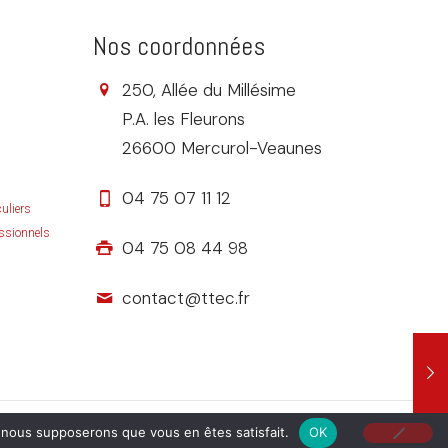
Nos coordonnées
250, Allée du Millésime
P.A. les Fleurons
26600 Mercurol-Veaunes
04 75 07 11 12
uliers
ssionnels
04 75 08 44 98
contact@ttec.fr
hartre MCCA
e, nous supposerons que vous en êtes satisfait.
OK