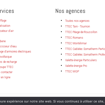
rvices
Nos agences
ffage
Toutes nos agences
atisation
TTEC Tain - Tournon
icateur d'air
TTEC Péage-de-Roussillon
TTEC Romans
berie
TTEC Montélimar
cisseur d'eau
TTEC Cablelec Somatherm Partic
ge d'armoires électriques
TTEC Cablelec Somatherm Profe
ovoltaique
Valette énergie Particuliers
es de recharge
Valette énergie Pro
roupe TTEC
TTEC MGP
 contacter
 en ligne
 par
LICOM Développement
et
BOOSTACOM
|
Mentions Légales
|
CGV
|
RGPD
|
C
eure expérience sur notre site web. Si vous continuez à utiliser ce sit