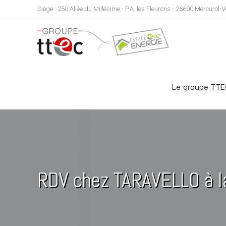
Siège : 250 Allée du Millésime - P.A. les Fleurons - 26600 Mercurol
Le groupe TT
RDV chez TARAVELLO à la