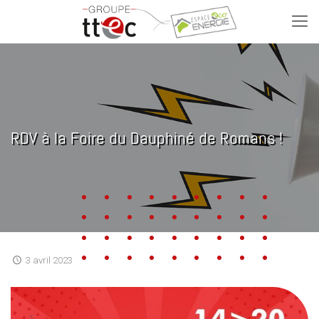
RDV à la Foire du Dauphiné de Romans !
3 avril 2023