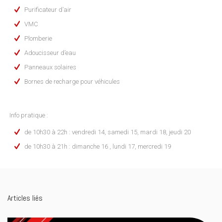
Purificateur d’air
VMC
Plomberie
Adoucisseur d’eau
Panneaux solaires
Bornes de recharge pour véhicules
Info pratique :
de 10h30 à 22h : vendredi 14, samedi 15, mardi 18, jeudi 20
de 10h30 à 21h : dimanche 16 , lundi 17, mercredi 19
Articles liés