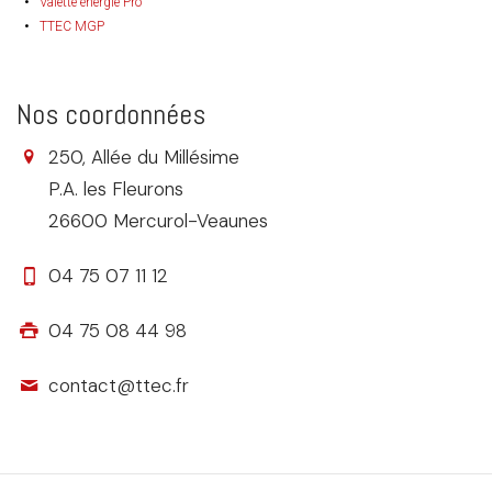
Valette énergie Pro
TTEC MGP
Nos coordonnées
250, Allée du Millésime
P.A. les Fleurons
26600 Mercurol-Veaunes
04 75 07 11 12
04 75 08 44 98
contact@ttec.fr